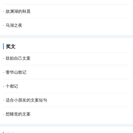
·
故渊湖的秋晨
·
马湖之夜
奖文
·
鼓励自己文案
·
蓥华山散记
·
十都记
·
适合小朋友的文案短句
·
想睡觉的文案